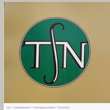
Start
»
Ganztagesbereich
»
Arbeitsgemeinschaften
»
Ortschronik