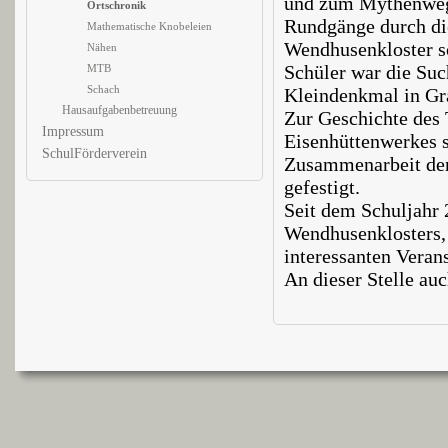
und zum Mythenweg
Ortschronik
Rundgänge durch di
Mathematische Knobeleien
Wendhusenkloster so
Nähen
Schüler war die Su
MTB
Schach
Kleindenkmal in Gra
Hausaufgabenbetreuung
Zur Geschichte des
Impressum
Eisenhüttenwerkes s
SchulFörderverein
Zusammenarbeit de
gefestigt.
Seit dem Schuljahr
Wendhusenklosters, 
interessanten Verans
An dieser Stelle au