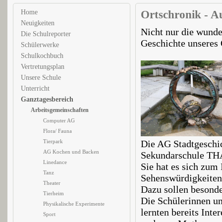
Home
Ortschronik - A
Neuigkeiten
Nicht nur die wund
Die Schulreporter
Geschichte unseres 
Schülerwerke
Schulkochbuch
Vertretungsplan
Unsere Schule
Unterricht
Ganztagesbereich
Arbeitsgemeinschaften
Computer AG
Flora/ Fauna
Tierpark
Die AG Stadtgeschic
AG Kochen und Backen
Sekundarschule T
Linedance
Sie hat es sich zum
Tanz
Sehenswürdigkeiten 
Theater
Dazu sollen besonde
Tierheim
Die Schülerinnen und
Physikalische Experimente
lernten bereits Int
Sport