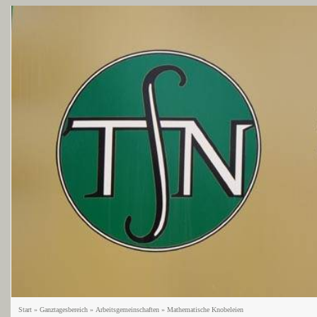
Start
»
Ganztagesbereich
»
Arbeitsgemeinschaften
»
Mathematische Knobeleien