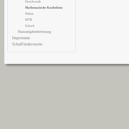
Ortschronik
Mathematische Knobeleien
Nähen
MTB
Schach
Hausaufgabenbetreuung
Impressum
SchulFörderverein