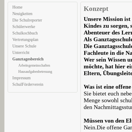
Home
Konzept
Neuigkeiten
Unsere Mission ist
Die Schulreporter
Kindes zu sorgen, 
Schülerwerke
Abenteuer des Ler
Schulkochbuch
Als Ganztagsschule
Vertretungsplan
Die Ganztagsschule
Unsere Schule
Fachleute in die N
Unterricht
Wer sein Wissen u
Ganztagesbereich
möchte, hat hier e
Arbeitsgemeinschaften
Hausaufgabenbetreuung
Eltern, Übungsleit
Impressum
SchulFörderverein
Was ist eine offen
Sie bietet euch neb
Menge sowohl schuli
den Nachmittagsstu
Müssen von den El
Nein.Die offene Ganz